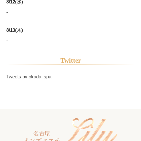
8/12(水)
-
8/13(木)
-
Twitter
Tweets by okada_spa