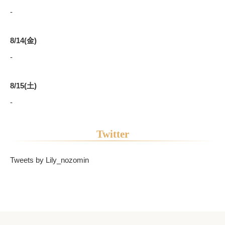
-
8/14(金)
-
8/15(土)
-
Twitter
Tweets by Lily_nozomin